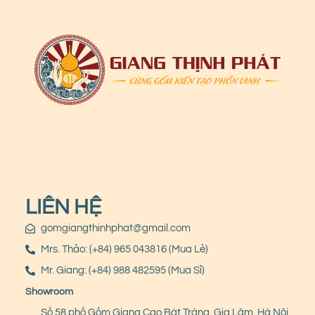
LIÊN HỆ
gomgiangthinhphat@gmail.com
Mrs. Thảo: (+84) 965 043816 (Mua Lẻ)
Mr. Giang: (+84) 988 482595 (Mua Sỉ)
Showroom
Số 58 phố Gốm Giang Cao Bát Tràng, Gia Lâm, Hà Nội