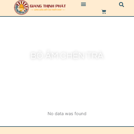
Nhảy
tới
CART
nội
dung
BỘ ẤM CHÉN TRÀ
No data was found