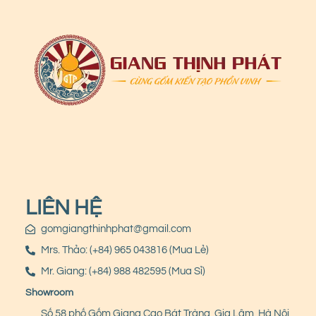
LIÊN HỆ
gomgiangthinhphat@gmail.com
Mrs. Thảo: (+84) 965 043816 (Mua Lẻ)
Mr. Giang: (+84) 988 482595 (Mua Sỉ)
Showroom
Số 58 phố Gốm Giang Cao Bát Tràng, Gia Lâm, Hà Nội